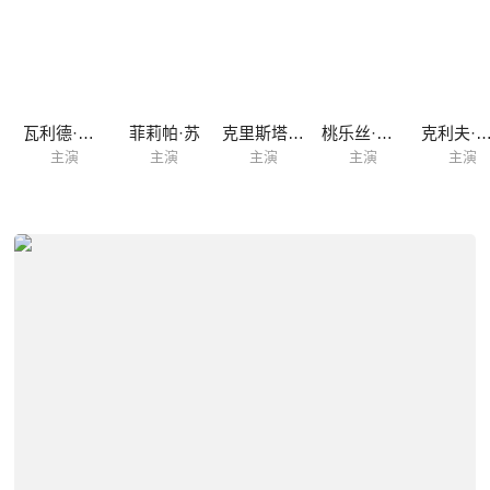
尼
瓦利德·祖伊特
菲莉帕·苏
克里斯塔尔·伦伯格
桃乐丝·麦卡锡
克利夫·莫伊
主演
主演
主演
主演
主演