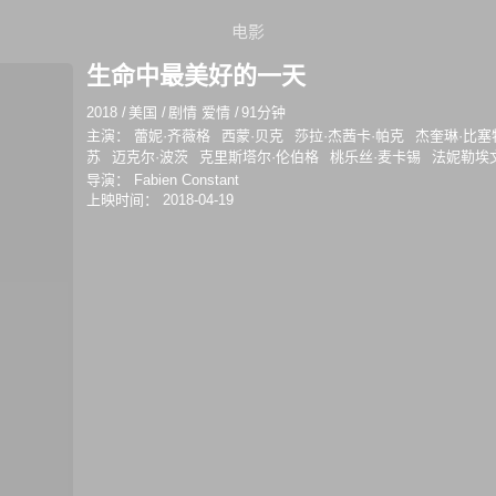
电影
生命中最美好的一天
2018
/
美国
/
剧情 爱情
/
91分钟
主演：
蕾妮·齐薇格
西蒙·贝克
莎拉·杰茜卡·帕克
杰奎琳·比塞
苏
迈克尔·波茨
克里斯塔尔·伦伯格
桃乐丝·麦卡锡
法妮勒埃
导演：
Fabien Constant
上映时间：
2018-04-19