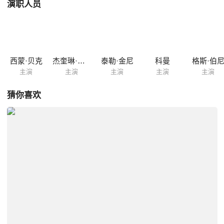
演职人员
西蒙·贝克
杰奎琳·比塞特
泰勒·金尼
科曼
格斯·伯
主演
主演
主演
主演
主演
猜你喜欢