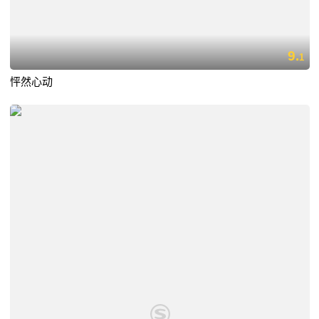
9.
1
怦然心动