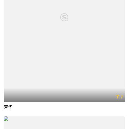
7.
7
芳华