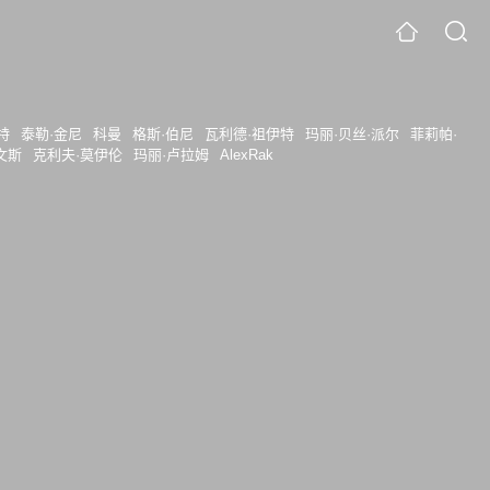
特
泰勒·金尼
科曼
格斯·伯尼
瓦利德·祖伊特
玛丽·贝丝·派尔
菲莉帕·
文斯
克利夫·莫伊伦
玛丽·卢拉姆
AlexRak