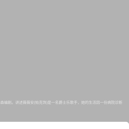
，劳拉·伊森编剧。讲述薇薇安(帕克饰)是一名爵士乐歌手，她的生活因一份病院诊断