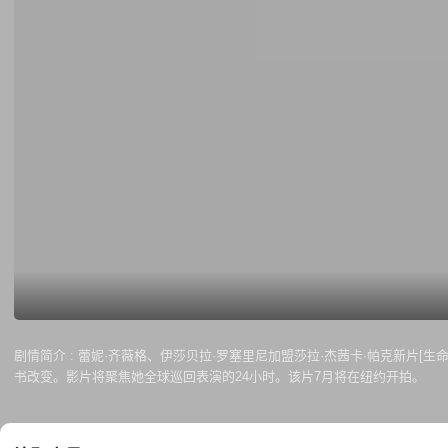
剧情简介 :
蕾妮·齐薇格、伊莎贝拉·罗塞里尼加盟莎拉·杰茜卡·帕克新片[生命中
书改变。影片将聚焦她全球巡回表演的24小时。该片7月将在纽约开拍。