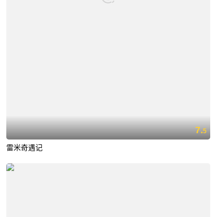
7.
5
雷米奇遇记