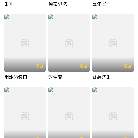
朱迪
独家记忆
嘉年华
7.
6.
6.
2
5
5
用甜酒漱口
浮生梦
蕃薯浇米