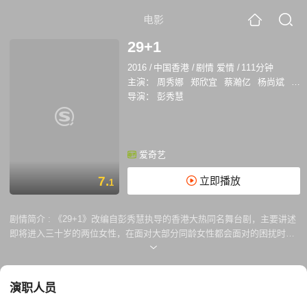
电影
29+1
2016
/
中国香港
/
剧情 爱情
/
111分钟
主演：
周秀娜
郑欣宜
蔡瀚亿
杨尚斌
金
导演：
彭秀慧
爱奇艺
7.
立即播放
1
剧情简介 :
《29+1》改编自彭秀慧执导的香港大热同名舞台剧，主要讲述
即将进入三十岁的两位女性，在面对大部分同龄女性都会面对的困扰时，
选择了截然不同的人生态度。 一个是即将踏入三十岁的林若君，面对压力
升级的工作挑战、双亲病重、仿如鸡肋的爱情关系......突然来袭的这些不
安，令她感到前所未有的恐惧。另一个同样是即将迎来三十岁的黄天乐，
演职人员
却永远乐天知命，不为生活所困扰，身患癌症却坚持环游世界，寻找爱
情，甚至从未因为微胖身型错过美食。 她们互不认识，性格各异，因缘际