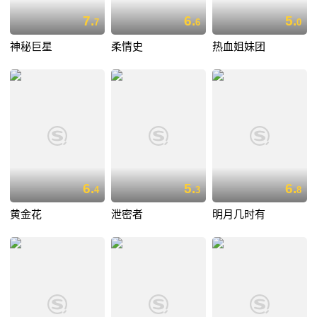
7.
6.
5.
7
6
0
神秘巨星
柔情史
热血姐妹团
6.
5.
6.
4
3
8
黄金花
泄密者
明月几时有