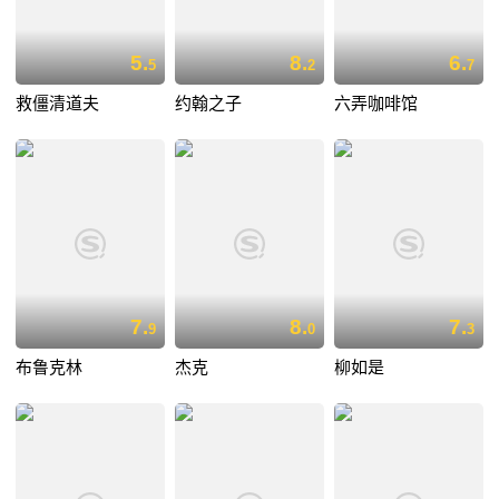
5.
8.
6.
5
2
7
救僵清道夫
约翰之子
六弄咖啡馆
7.
8.
7.
9
0
3
布鲁克林
杰克
柳如是