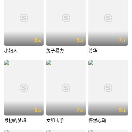
8.
5.
7.
0
8
7
小妇人
兔子暴力
芳华
6.
7.
9.
9
6
1
最初的梦想
女狙击手
怦然心动