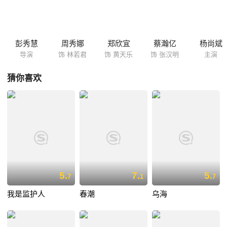
会林若君却搬进了黄天乐的家，没想到二人竟是同年同月同日出生，林若
君通过黄天乐的日记阅读着对方人生点滴，两个女子在空气中互相融合，
观照，影响……到底是谁闯进了谁的世界？
彭秀慧
周秀娜
郑欣宜
蔡瀚亿
杨尚斌
导演
饰 林若君
饰 黄天乐
饰 张汉明
主演
猜你喜欢
5.
7.
5.
7
1
7
我是监护人
春潮
乌海