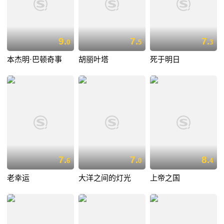
9.
7.
7.
0
5
3
本杰明·巴顿奇事
胡丽叶塔
死于明日
7.
7.
8.
6
0
4
老幸运
大洋之间的灯光
上帝之国