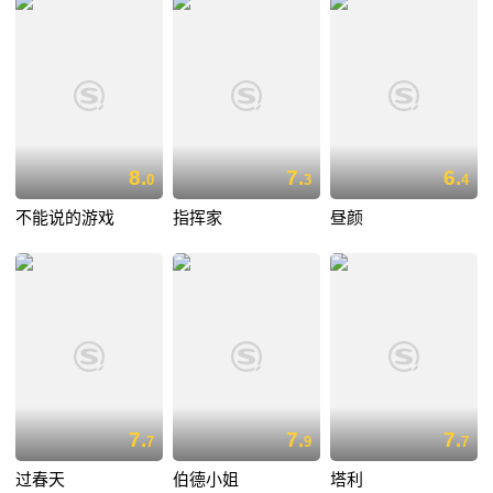
8.
7.
6.
0
3
4
不能说的游戏
指挥家
昼颜
7.
7.
7.
7
9
7
过春天
伯德小姐
塔利