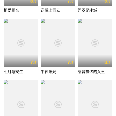
8.
7.
5.
3
0
8
相爱相亲
送我上青云
妈阁是座城
7.
7.
8.
5
5
2
七月与安生
午夜阳光
穿普拉达的女王