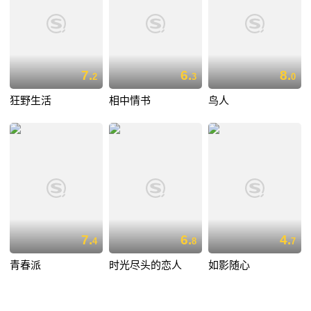
7.
6.
8.
2
3
0
狂野生活
相中情书
鸟人
7.
6.
4.
4
8
7
青春派
时光尽头的恋人
如影随心