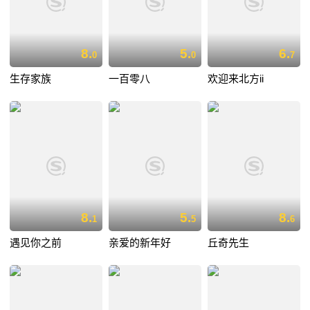
8.
5.
6.
0
0
7
生存家族
一百零八
欢迎来北方ii
8.
5.
8.
1
5
6
遇见你之前
亲爱的新年好
丘奇先生