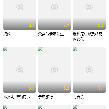
8.
7.
8.
0
7
2
蚂蚁
父亲与伊藤先生
我和厄尔以及将死
的女孩
9.
5.
7.
0
2
4
本杰明·巴顿奇事
亲密旅行
青春派