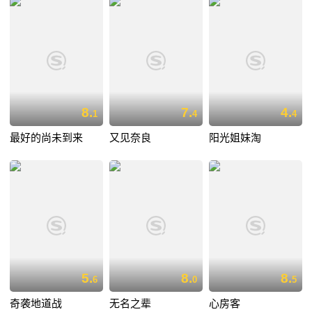
8.
7.
4.
1
4
4
最好的尚未到来
又见奈良
阳光姐妹淘
5.
8.
8.
6
0
5
奇袭地道战
无名之辈
心房客