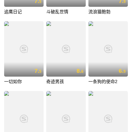
7.
7.
5
9
追鹰日记
斗破乱世情
流浪猫鲍勃
7.
8.
6.
5
6
9
一切如你
奇迹男孩
一条狗的使命2