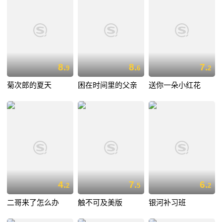
8.
8.
7.
9
6
2
菊次郎的夏天
困在时间里的父亲
送你一朵小红花
4.
7.
6.
2
5
2
二哥来了怎么办
触不可及美版
银河补习班