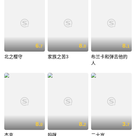
6.
8.
8.
7
0
1
北之樱守
家族之苦3
布兰卡和弹吉他的
人
8.
8.
3.
0
2
7
杰克
妈咪
二十岁