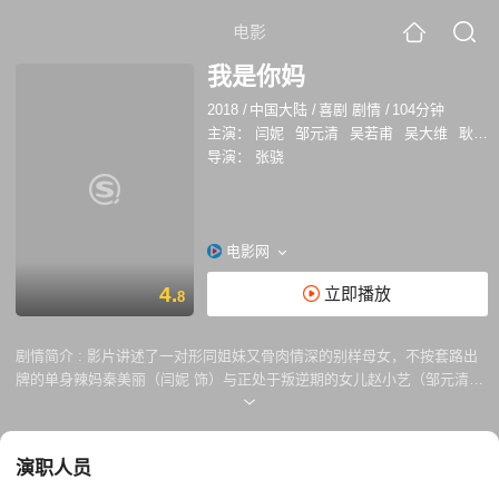
电影
我是你妈
2018
/
中国大陆
/
喜剧 剧情
/
104分钟
主演：
闫妮
邹元清
吴若甫
吴大维
耿乐
导演：
张骁
电影网
4.
立即播放
8
剧情简介 :
影片讲述了一对形同姐妹又骨肉情深的别样母女，不按套路出
牌的单身辣妈秦美丽（闫妮 饰）与正处于叛逆期的女儿赵小艺（邹元清
饰）之间相“碍”相亲、陪伴成长，一系列欢脱又不失温情的故事笑中带
泪，感动人心。
演职人员