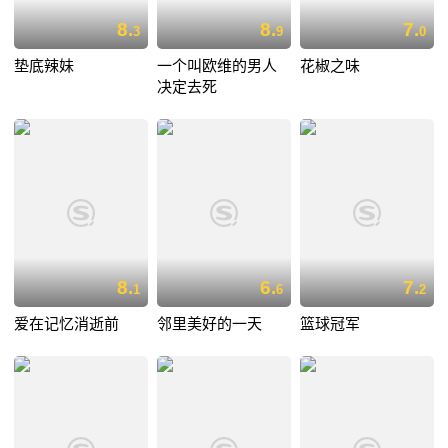
8.
8.
7.
3
9
0
垫底辣妹
一个叫欧维的男人
花椒之味
决定去死
8.
6.
7.
1
6
2
爱在记忆消逝前
邻里美好的一天
篮球冠军