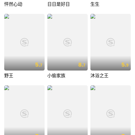
怦然心动
日日是好日
生生
5.
8.
5.
7
7
9
野王
小偷家族
沐浴之王