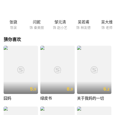
张骁
闫妮
邹元清
吴若甫
吴大维
导演
饰 秦美丽
饰 赵小艺
饰 林友德
饰 老师
猜你喜欢
5.
8.
6.
9
9
2
囧妈
绿皮书
关于我妈的一切