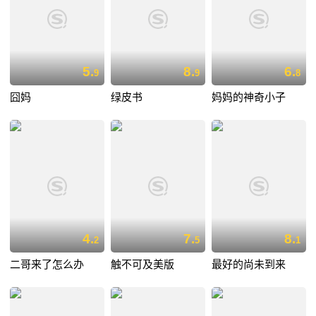
5.
8.
6.
9
9
8
囧妈
绿皮书
妈妈的神奇小子
4.
7.
8.
2
5
1
二哥来了怎么办
触不可及美版
最好的尚未到来