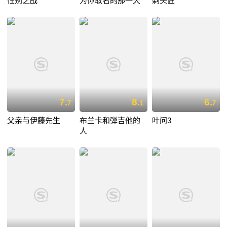
性别之战
为你取名的那一天
剃头匠
7.
8.
6.
7
1
7
父亲与伊藤先生
布兰卡和弹吉他的
叶问3
人