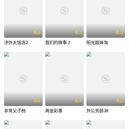
6.
8.
8.
8
3
3
涉外大饭店2
我们的故事 2
阳光姐妹淘
5.
6.
4.
6
7
2
非常父子档
两张彩票
外公芳龄38