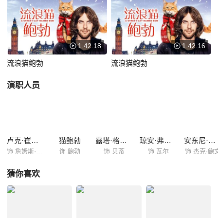
在他的身边寸步不离。很快，这一人一猫的组合便吸引了过路人的注意，
詹姆斯的经济状况因此得到了巨大的改善，与此同时，詹姆斯结识了住在
隔壁的女子贝拉（鲁塔·盖德敏塔斯 Ruta Gedmintas 饰），在贝拉的身
上，詹姆斯重新燃起了对爱的渴望。
1:42:18
1:42:16
流浪猫鲍勃
流浪猫鲍勃
演职人员
卢克·崔德威
猫鲍勃
露塔·格德米纳斯
琼安·弗洛加特
安东尼·海德
饰 詹姆斯·鲍文
饰 鲍勃
饰 贝蒂
饰 瓦尔
饰 杰克·鲍
猜你喜欢