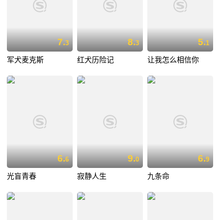
7.
8.
5.
3
3
1
军犬麦克斯
红犬历险记
让我怎么相信你
6.
9.
6.
6
0
9
光盲青春
寂静人生
九条命