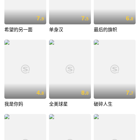
7.
7.
6.
9
5
8
希望的另一面
单身汉
最后的旗帜
4.
8.
7.
8
0
7
我是你妈
全美球星
破碎人生