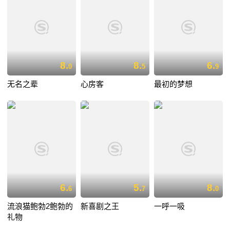
8.
8.
6.
0
5
9
无名之辈
心房客
最初的梦想
6.
5.
8.
6
7
0
流浪猫鲍勃2鲍勃的
新喜剧之王
一呼一吸
礼物