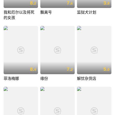
8.
7.
3.
2
6
8
我和厄尔以及将死
飘离号
监狱犬计划
的女孩
8.
7.
5.
4
2
0
菲洛梅娜
缘份
解忧杂货店