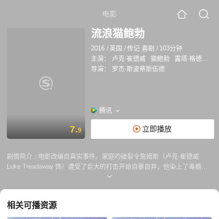
电影
流浪猫鲍勃
2016
/
英国
/
传记 喜剧
/
103分钟
主演：
卢克·崔德威
猫鲍勃
露塔·格德米纳斯
导演：
罗杰·斯波蒂斯伍德
腾讯
7.
立即播放
9
剧情简介 :
电影改编自真实事件。家庭的破裂令詹姆斯（卢克·崔德威
Luke Treadaway 饰）遭受了巨大的打击开始自暴自弃，他染上了毒瘾，
身无分文，成为了一名流连在街头的卖艺者。瓦尔（琼安·弗洛加特
Joanne Froggatt 饰）是负责詹姆斯的戒毒所医生，在她的帮助下，詹姆
斯终于有了一个能够遮风挡雨的家，瓦尔坚信詹姆斯能够凭借自己的意
相关可播资源
志，彻底摆脱毒品的诱惑。 某日，一只流浪猫闯进了詹姆斯的家，詹姆斯
收养了它，给它取名鲍勃，当詹姆斯离开家走上街头卖艺的时候，鲍勃跟