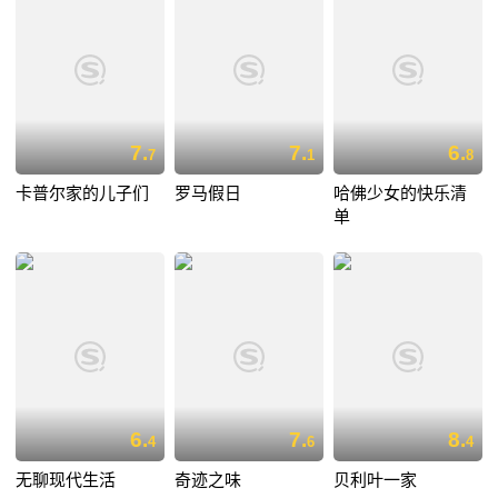
7.
7.
6.
7
1
8
卡普尔家的儿子们
罗马假日
哈佛少女的快乐清
单
6.
7.
8.
4
6
4
无聊现代生活
奇迹之味
贝利叶一家