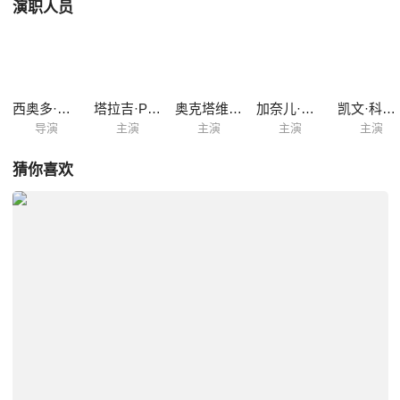
演职人员
西奥多·梅尔菲
塔拉吉·P·汉森
奥克塔维亚·斯宾瑟
加奈儿·梦奈
凯文·科斯特纳
导演
主演
主演
主演
主演
猜你喜欢