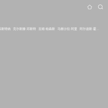
科斯特纳
克尔斯滕·邓斯特
吉姆·帕森斯
马赫沙拉·阿里
阿尔迪斯·霍吉
格伦