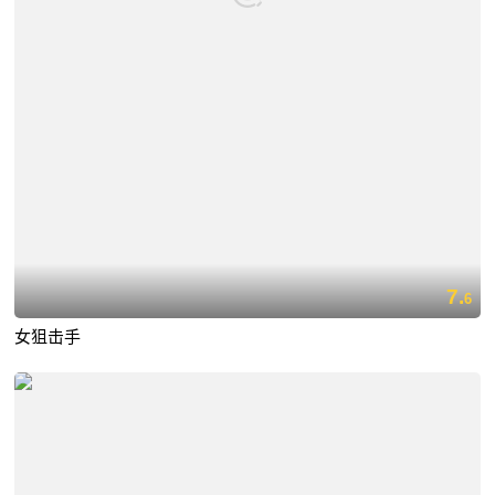
7.
6
女狙击手