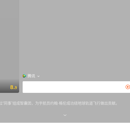
腾讯
8.
9
位“同事”组成智囊团，为宇航员约翰·格伦成功绕地球轨道飞行做出贡献。