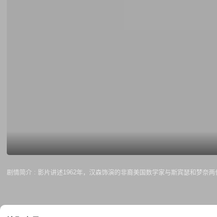
剧情简介 :
影片讲述1962年，汉森饰演的非裔美国数学家与斯宾瑟和梦奈两