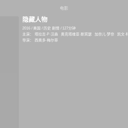
电影
隐藏人物
2016
/
美国
/
历史 剧情
/
127分钟
主演：
塔拉吉·P·汉森
奥克塔维亚·斯宾瑟
加奈儿·梦奈
凯文·
导演：
西奥多·梅尔菲