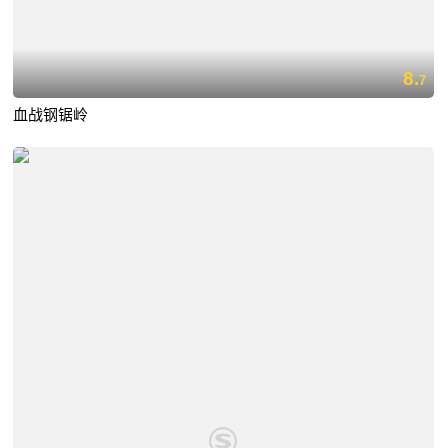
8.
7
血战钢锯岭