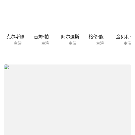
克尔斯滕·邓斯特
吉姆·帕森斯
阿尔迪斯·霍吉
格伦·鲍威尔
金贝利·奎
主演
主演
主演
主演
主演