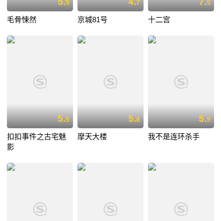
5.
4.
7.
9
7
5
毛骨悚然
京城81号
十二宫
5.
5.
5.
5
8
9
扣扣事件之古宅魅
摩天大楼
我不是连环杀手
影