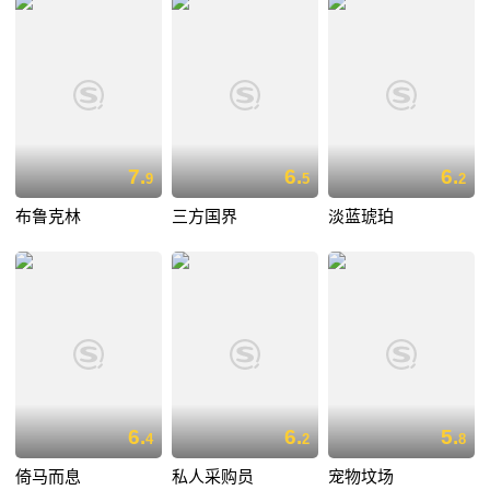
7.
6.
6.
9
5
2
布鲁克林
三方国界
淡蓝琥珀
6.
6.
5.
4
2
8
倚马而息
私人采购员
宠物坟场