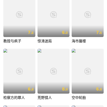
7.
6.
7.
6
0
6
教授与疯子
惊涛迷局
海市蜃楼
6.
8.
6.
8
0
8
检察方的罪人
荒野猎人
空中轮胎