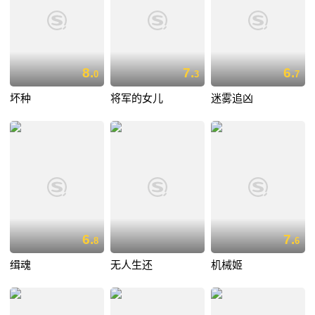
8.
7.
6.
0
3
7
坏种
将军的女儿
迷雾追凶
6.
7.
8
6
缉魂
无人生还
机械姬