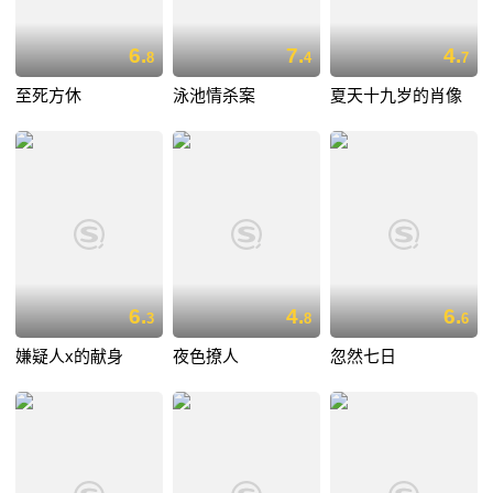
6.
7.
4.
8
4
7
至死方休
泳池情杀案
夏天十九岁的肖像
6.
4.
6.
3
8
6
嫌疑人x的献身
夜色撩人
忽然七日