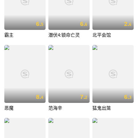
6.
6.
2.
5
6
6
霸主
潜伏4:锁命亡灵
北平会馆
8.
7.
6.
4
2
3
恶魔
范海辛
猛鬼出笼