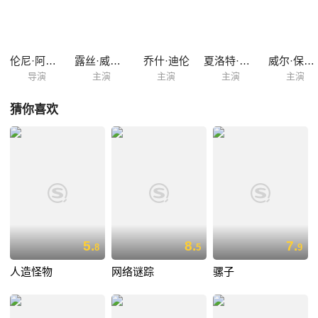
伦尼·阿伯拉罕森
露丝·威尔森
乔什·迪伦
夏洛特·兰普林
威尔·保尔特
导演
主演
主演
主演
主演
猜你喜欢
5.
8.
7.
8
5
9
人造怪物
网络谜踪
骡子