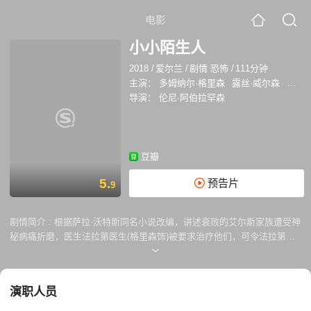
电影
小小陌生人
2018
/
爱尔兰
/
剧情 恐怖
/
111分钟
主演：
多姆纳尔·格里森
露丝·威尔森
乔什·
导演：
伦尼·阿伯拉罕森
豆瓣
5.
预告片
9
剧情简介 :
根据萨拉·沃特斯同名小说改编，讲述衰败的艾尔斯家族遭受神
秘病痛折磨，医生法拉第医生(格里森饰)被要求治疗他们，可令法拉第惊
讶的是自己和这家人的命运紧密联系在一起。
演职人员