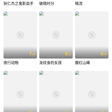
狄仁杰之鬼影血手
破晓时分
暗流
7.
8.
6.
4
1
4
夜行动物
龙纹身的女孩
猩红山峰