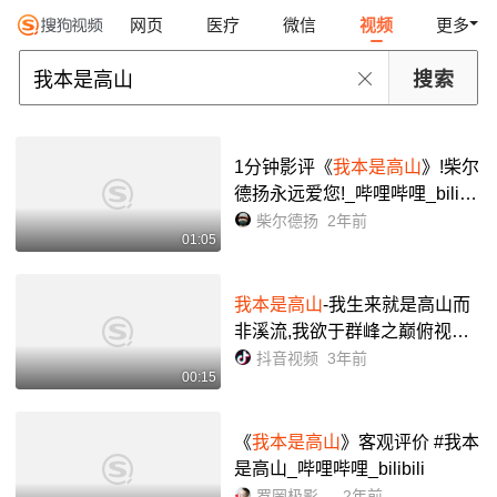
网页
医疗
微信
视频
更多
1分钟影评《
我本是高山
》!柴尔
德扬永远爱您!_哔哩哔哩_bilibil
i
柴尔德扬
2年前
01:05
我本是高山
-我生来就是高山而
非溪流,我欲于群峰之巅俯视平
庸的沟壑.我生来就是人杰而非
抖音视频
3年前
00:15
草芥,我站在伟人之肩藐视卑微
的懦夫!#励志 #华坪女子高中 ...
《
我本是高山
》客观评价 #我本
是高山_哔哩哔哩_bilibili
罗罔极影评家
2年前