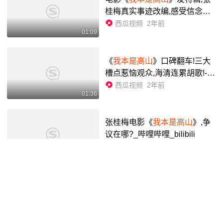
桂梅真实事迹改编,感受信念的
力量-西瓜视频
西瓜视频
2年前
01:09
《
我本是高山
》口碑翻车!三大
槽点惹恼观众,海清连累胡歌!-西
瓜视频
西瓜视频
2年前
01:36
张桂梅电影《
我本是高山
》,争
议在哪?_哔哩哔哩_bilibili
哔哩哔哩
2年前
04:22
如何看待《
我本是高山
》遭受
差评?_哔哩哔哩_bilibili
CCTV6今日影评
2年前
07:46