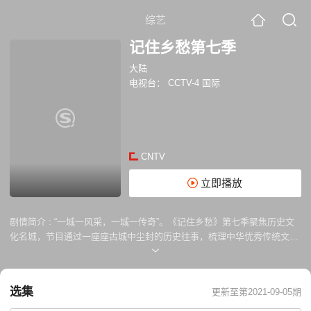
综艺
记住乡愁第七季
大陆
电视台：
CCTV-4 国际
CNTV
立即播放
剧情简介 :
“一城一风采，一城一传奇”。《记住乡愁》第七季聚焦历史文
化名城，节目通过一座座古城中尘封的历史往事，梳理中华优秀传统文化
的由来、传承和发展，讲述古城中那些金戈铁马、威武不屈的铁血传奇和
勤读不辍、诗书传家的悠长文脉以及志存高远、忧乐天下的家国情怀。用
一个个鲜活、生动的人物和故事，展现古老中国大地上的历史文化名城风
选集
更新至第2021-09-05期
采，记录新时代的古城发展。