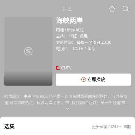
综艺
海峡两岸
内地
/
新闻 政论
主持：
李红
桑晨
更新时间：
每周一至周日 20:30
电视台：
CCTV-4 国际
CNTV
立即播放
剧情简介 :
中央电视台CCTV-4惟一的涉台时事新闻评论栏目，节目宗旨
是“跟踪海峡热点，反映两岸民意”。节目分为两个版块：第一部分是“热点
扫描”，主要报道当日和近期台湾岛内的热点新闻。第二部分是“热点透
视”，当日或近期涉台热点深度报道及两岸专家对此事的评论，并对两岸各
个层面的交流交往进行跟踪报道
选集
更新至第2024-06-06期