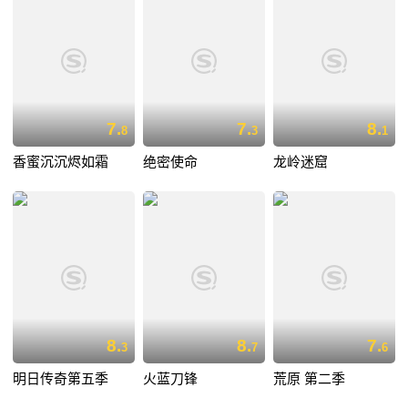
7.
7.
8.
8
3
1
香蜜沉沉烬如霜
绝密使命
龙岭迷窟
8.
8.
7.
3
7
6
明日传奇第五季
火蓝刀锋
荒原 第二季