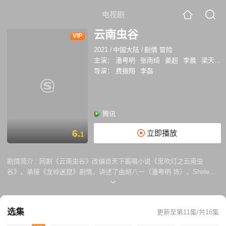
电视剧
云南虫谷
VIP
2021
/
中国大陆
/
剧情 冒险
主演：
潘粤明
张雨绮
姜超
李晨
梁天
王
导演：
费振翔
李磊
腾讯
6.
立即播放
1
剧情简介 :
网剧《云南虫谷》改编自天下霸唱小说《鬼吹灯之云南虫
谷》，承接《龙岭迷窟》剧情，讲述了由胡八一（潘粤明 饰）、Shirley
杨（张雨绮 饰）、王胖子（姜超 饰）组成的探险三人组查到传闻中救人
性命的雮尘珠成为了古滇国献王墓的随葬品，特深入瘴疠之地探寻雮尘珠
踪迹的故事。 三人依照一 张人皮地图穿过遮龙山下古滇国秘密地下水
选集
更新至第11集/共16集
道，不料遭遇千年痋术机关，成千上万个奴隶制成的“痋俑”像炸弹一样倒
悬在洞顶，当它们接二连三地落入水中，引发的却是一连串的弱肉强食，