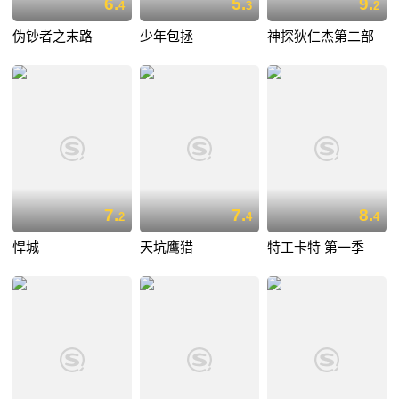
6.
5.
9.
4
3
2
伪钞者之末路
少年包拯
神探狄仁杰第二部
7.
7.
8.
2
4
4
悍城
天坑鹰猎
特工卡特 第一季