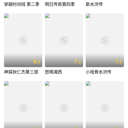
穿越时间线 第二季
明日传奇第四季
新水浒传
8.
7.
7.
5
1
8
神探狄仁杰第三部
怒晴湘西
小戏骨水浒传