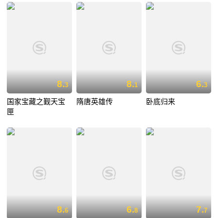
8.
8.
6.
3
1
3
国家宝藏之觐天宝
隋唐英雄传
卧底归来
匣
8.
6.
7.
6
8
7