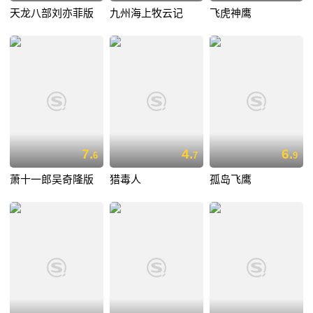
天龙八部刘亦菲版
九州海上牧云记
飞虎神鹰
7.
4.
6.
6
7
9
萧十一郎吴奇隆版
猎毒人
孤岛飞鹰