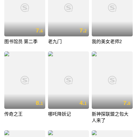
7.
7.
6
2
图书馆员 第二季
老九门
我的美女老师2
8.
4.
7.
1
1
8
传奇之王
哪吒降妖记
新神探联盟之包大
人来了