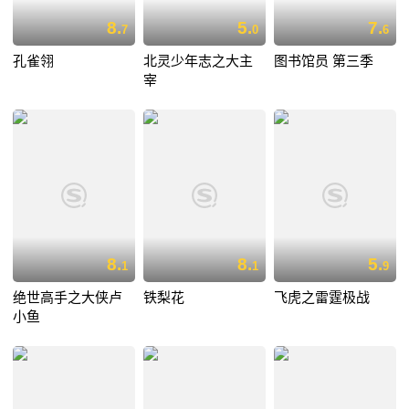
8.
5.
7.
7
0
6
孔雀翎
北灵少年志之大主
图书馆员 第三季
宰
8.
8.
5.
1
1
9
绝世高手之大侠卢
铁梨花
飞虎之雷霆极战
小鱼