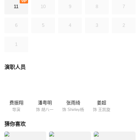
VIP
一物降一物；丛林中夜现“SOS”电码，是曾经葬身此地的飞虎队队员怨魂
11
10
9
8
7
作祟，还是献王的大祭师设下的迷局……
6
5
4
3
2
1
演职人员
费振翔
潘粤明
张雨绮
姜超
导演
饰 胡八一
饰 Shirley杨
饰 王凯旋
猜你喜欢