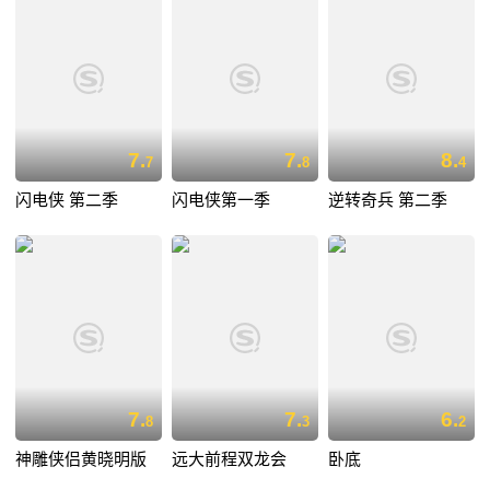
7.
7.
8.
7
8
4
闪电侠 第二季
闪电侠第一季
逆转奇兵 第二季
7.
7.
6.
8
3
2
神雕侠侣黄晓明版
远大前程双龙会
卧底