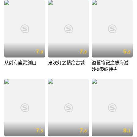
7.
7.
5.
0
9
9
从前有座灵剑山
鬼吹灯之精绝古城
盗墓笔记之怒海潜
沙&秦岭神树
7.
7.
8.
5
8
1