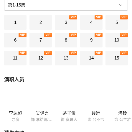
端扰乱赵国内廷，借机带秦王孙异人逃离赵国归秦。秦国有奸人散播谣言
说皓镧之子嬴政的父亲不是异人而是吕不韦。而此时异人病重不治，嬴政
VIP
VIP
VIP
登基，认为吕不韦与父亲之死难逃关系，同时忌惮吕的权利过大而把他流
1
2
3
4
5
放。皓镧请求儿子饶吕一命，最后俩人像相识的最初一样重会洛阳。
VIP
VIP
VIP
VIP
VIP
6
7
8
9
10
VIP
VIP
VIP
VIP
VIP
11
12
13
14
15
演职人员
李达超
吴谨言
茅子俊
聂远
海铃
导演
饰 李皓镧/赵姬
饰 嬴异人
饰 吕不韦
饰 公主雅