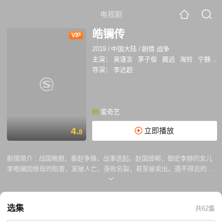
电视剧
皓镧传
VIP
2019
/
中国大陆
/
剧情 战争
主演：
吴谨言
茅子俊
聂远
海铃
宁静
王
导演：
李达超
爱奇艺
4.
立即播放
8
剧情简介 :
战国晚期，秦赵争锋，战事迭起。赵国邯郸，御史李赫的女儿
李皓镧因继母的陷害，家破人亡、身败名裂，甚至被卖出。遇不得志的吕
不韦把她买下，用奇货可居的计谋将皓镧献给了当时在赵国皇宫当人质的
秦王孙异人。李、吕二人一同入赵宫，凭智慧击退了种种阴谋，化解了公
主雅因爱慕异人而对二人的陷害，受到赵王的青睐。皓镧下嫁异人，秦国
选集
共62集
坑杀赵军四十万，异人的质子身份让他生命受到威胁，公主雅陷害皓镧不
成反丧命，让二人之间产生嫌隙。宫中人人自危，吕不韦利用皓镧挑起事