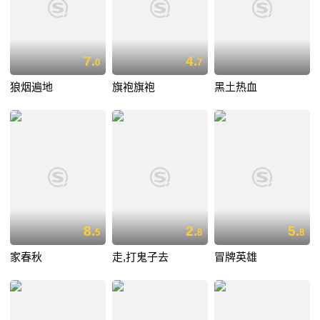
7.
4.
0
7
狼烟遍地
旗袍旗袍
黑土热血
8.
2.
5.
5
8
8
家春秋
走,打鬼子去
冒牌英雄