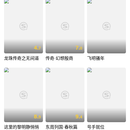
4.
7.
7
0
龙珠传奇之无间道
传奇·幻想殷商
飞吧骚年
8.
9.
9
4
这里的黎明静悄悄
东周列国·春秋篇
号手就位