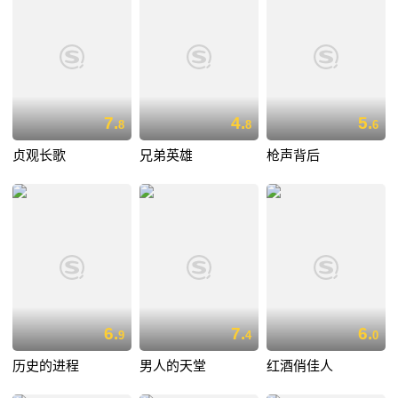
7.
4.
5.
8
8
6
贞观长歌
兄弟英雄
枪声背后
6.
7.
6.
9
4
0
历史的进程
男人的天堂
红酒俏佳人