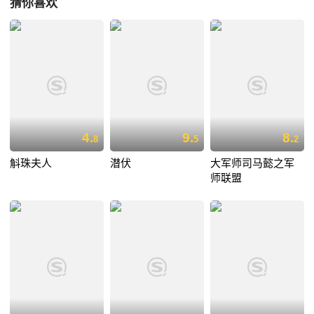
猜你喜欢
4.
9.
8.
8
5
2
斛珠夫人
潜伏
大军师司马懿之军
师联盟