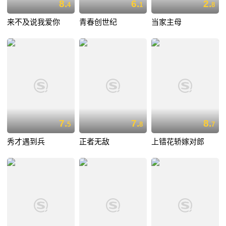
8.
6.
2.
4
1
8
来不及说我爱你
青春创世纪
当家主母
7.
7.
8.
5
8
7
秀才遇到兵
正者无敌
上错花轿嫁对郎