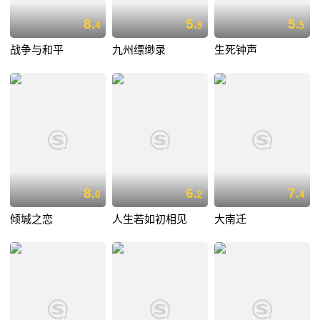
8.
5.
5.
4
9
5
战争与和平
九州缥缈录
生死钟声
8.
6.
7.
0
2
4
倾城之恋
人生若如初相见
大南迁