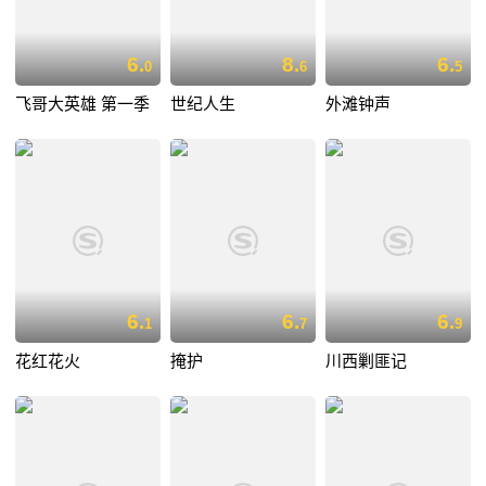
6.
8.
6.
0
6
5
飞哥大英雄 第一季
世纪人生
外滩钟声
6.
6.
6.
1
7
9
花红花火
掩护
川西剿匪记