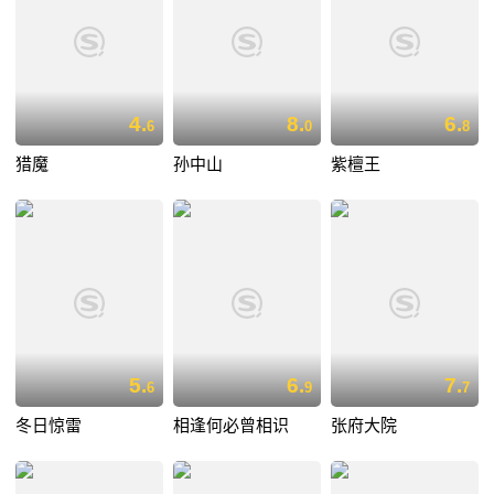
4.
8.
6.
6
0
8
猎魔
孙中山
紫檀王
5.
6.
7.
6
9
7
冬日惊雷
相逢何必曾相识
张府大院