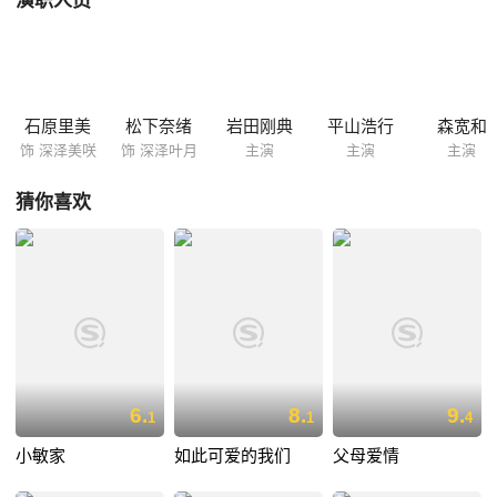
演职人员
现，让叶月一个头两个大，但是随着相处的时间慢慢积累，美咲身上的闪
光面则悄然显现出来，而她的心底还藏着不为人知的秘密。 小天使，抑或
小恶魔，让姐妹俩的情感发生了化学变化……
石原里美
松下奈绪
岩田刚典
平山浩行
森宽和
饰 深泽美咲
饰 深泽叶月
主演
主演
主演
猜你喜欢
6.
8.
9.
1
1
4
小敏家
如此可爱的我们
父母爱情