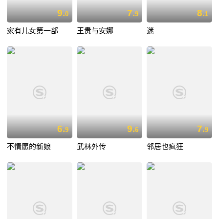
9.
7.
8.
0
9
1
家有儿女第一部
王贵与安娜
迷
6.
9.
7.
9
6
9
不情愿的新娘
武林外传
邻居也疯狂