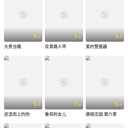
8.
7.
5.
1
1
3
大男当婚
反黑路人甲
爱的警报器
5.
7.
9.
6
0
4
逆流而上的你
鲁邦的女儿
唐顿庄园 第六季