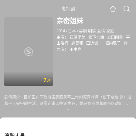
电视剧
亲密姐妹
2014
/
日本
/
喜剧 剧情 爱情 家庭
主演：
石原里美
松下奈绪
岩田刚典
平
山浩行
森宽和
田边诚一
堀内敬子
片平
渚
渡边裕之
逢泽莉娜
导演：
田中亮
7.
9
剧情简介 :
目前正在区政府居民服务客工作的深泽叶月（松下奈绪 饰）过
着平凡安宁的生活，眼看迎来30岁的生日，她开始考虑和同在区政府工作
的男友吉村达也（平冈佑太 饰）结婚成家的事宜。而就在此时，一名不速
之客闯入叶月家中，打乱了她原有的生活。来者不是别人，正是叶月离家
出走多年下落不明的妹妹美咲（石原里美 饰）。与因循持重的叶月不同，
长着可爱脸蛋的美咲仿佛一颗随时都会爆炸的定时炸弹，古灵精怪的性格
不知会惹出什么乱子。果然，美咲很快搅黄了姐姐的婚事。小恶魔的出