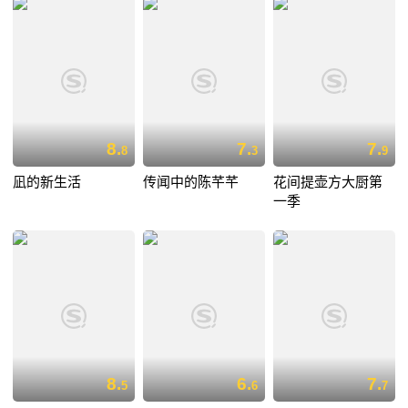
8.
7.
7.
8
3
9
凪的新生活
传闻中的陈芊芊
花间提壶方大厨第
一季
8.
6.
7.
5
6
7