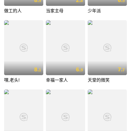
8.
2.
6.
9
8
5
做工的人
当家主母
少年派
8.
6.
7.
1
9
7
嘿,老头!
幸福一家人
天堂的微笑