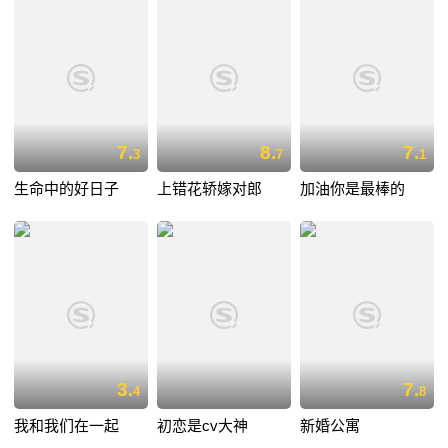
7.
8.
7.
3
7
1
生命中的好日子
上错花轿嫁对郎
加油你是最棒的
3.
7.
4
8
我和我们在一起
初恋是cv大神
新婚公寓