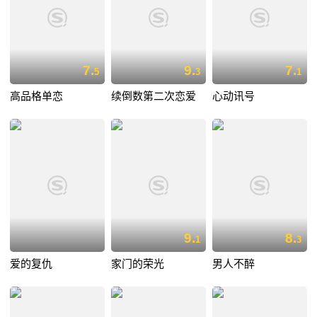
7.
9.
7.
5
3
1
高品格单恋
续倒数第二次恋爱
心动讯号
9.
8.
1
3
爱的复仇
家门的荣光
男人不醉