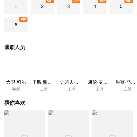
VIP
VIP
VIP
VIP
1
2
3
4
5
VIP
6
演职人员
大卫·科尔
里斯·谢尔史密斯
史蒂夫·佩姆伯顿
海伦·麦克洛瑞
琳赛·马歇尔
导演
主演
主演
主演
主演
猜你喜欢