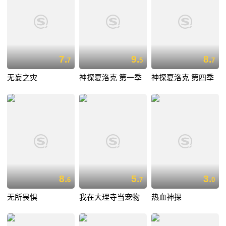
7.
9.
8.
7
5
7
无妄之灾
神探夏洛克 第一季
神探夏洛克 第四季
8.
5.
3.
6
7
0
无所畏惧
我在大理寺当宠物
热血神探