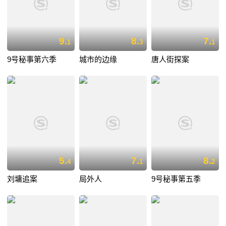
9.
8.
7.
1
3
1
9号秘事第六季
城市的边缘
唐人街探案
5.
7.
8.
4
1
2
刘墉追案
局外人
9号秘事第五季