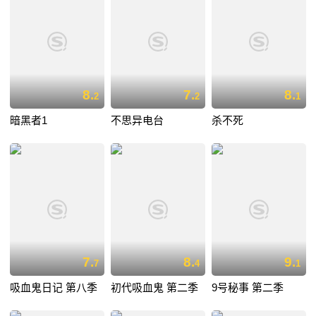
8.
7.
8.
2
2
1
暗黑者1
不思异电台
杀不死
7.
8.
9.
7
4
1
吸血鬼日记 第八季
初代吸血鬼 第二季
9号秘事 第二季