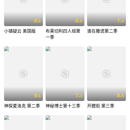
8.
8.
7.
6
6
4
小镇疑云 美国版
布莱切利四人组第
谁在撒谎第二季
一季
9.
7.
8.
6
4
5
神探夏洛克 第二季
神秘博士第十三季
开膛街 第三季