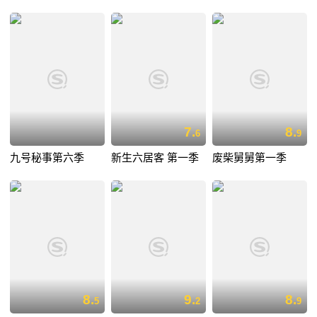
7.
8.
6
9
九号秘事第六季
新生六居客 第一季
废柴舅舅第一季
8.
9.
8.
5
2
9