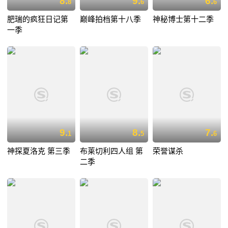
8.
9.
6.
8
6
6
肥瑞的疯狂日记第
巅峰拍档第十八季
神秘博士第十二季
一季
9.
8.
7.
1
5
6
神探夏洛克 第三季
布莱切利四人组 第
荣誉谋杀
二季