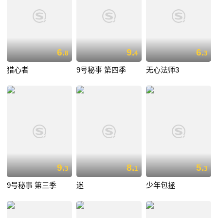
6.
9.
6.
8
4
3
猎心者
9号秘事 第四季
无心法师3
9.
8.
5.
3
1
3
9号秘事 第三季
迷
少年包拯