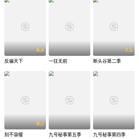
6.
7.
0
2
反骗天下
一往无前
断头谷第二季
8.
1
刻不容缓
九号秘事第五季
九号秘事第四季