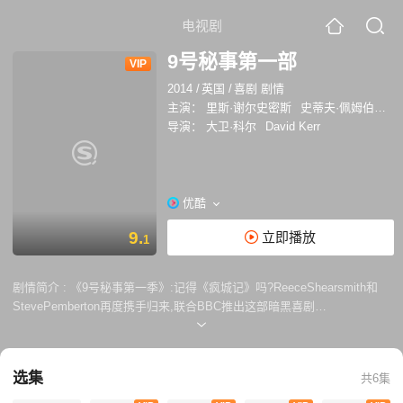
电视剧
9号秘事第一部
VIP
2014
/
英国
/
喜剧 剧情
主演：
里斯·谢尔史密斯
史蒂夫·佩姆伯顿
导演：
大卫·科尔
David Kerr
优酷
9.
立即播放
1
剧情简介 :
《9号秘事第一季》:记得《疯城记》吗?ReeceShearsmith和
StevePemberton再度携手归来,联合BBC推出这部暗黑喜剧
《InsideNO.9》,关于片名,主创在一次采访中提到这完全是随机想到的一
个名字,原本也不是9这个数字,后来觉得9更加顺口才采用了该剧与《黑
镜》的结构类似,一集一个故事,每集的故事都是独立的;看过《疯城记》的
选集
共6集
人应该都为二位的演技所折服,相信此次的6个新故事也不会令人失望。