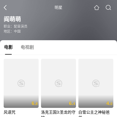
明星
阎萌萌
职业：配音演员
地区：中国
电影
电视剧
6.
6.
4.
8
4
0
风语咒
洛克王国3:圣龙的守
白雪公主之神秘爸