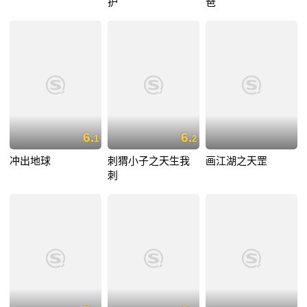
护
爸
6.
6.
1
2
冲出地球
刺猬小子之天生我
画江湖之天罡
刺