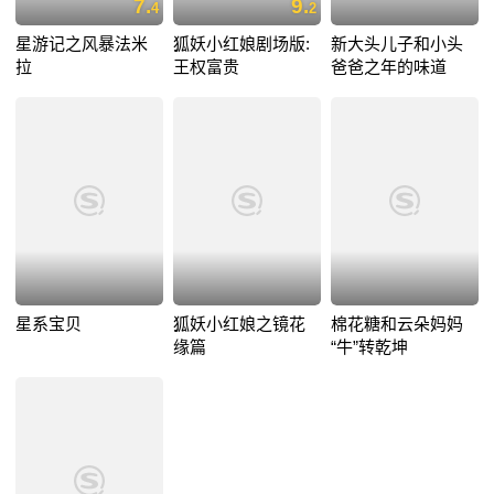
7.
9.
4
2
星游记之风暴法米
狐妖小红娘剧场版:
新大头儿子和小头
拉
王权富贵
爸爸之年的味道
星系宝贝
狐妖小红娘之镜花
棉花糖和云朵妈妈
缘篇
“牛”转乾坤