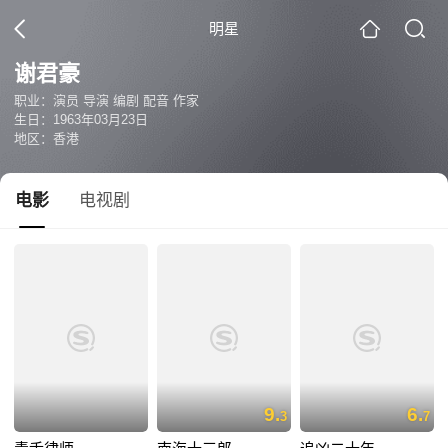
明星
谢君豪
职业：演员 导演 编剧 配音 作家
生日：1963年03月23日
地区：香港
电影
电视剧
9.
6.
3
7