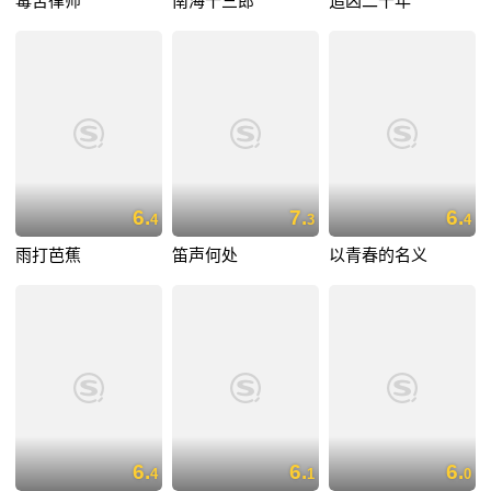
毒舌律师
南海十三郎
追凶二十年
6.
7.
6.
4
3
4
雨打芭蕉
笛声何处
以青春的名义
6.
6.
6.
4
1
0