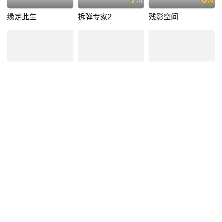
4
4
缘定此生
拆弹专家2
残影空间
7.
3.
5.
6
5
3
东京审判
三更车库
青春搏击