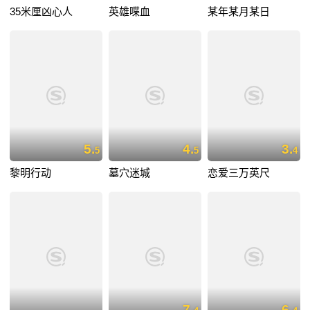
35米厘凶心人
英雄喋血
某年某月某日
5.
4.
3.
5
5
4
黎明行动
墓穴迷城
恋爱三万英尺
7.
6.