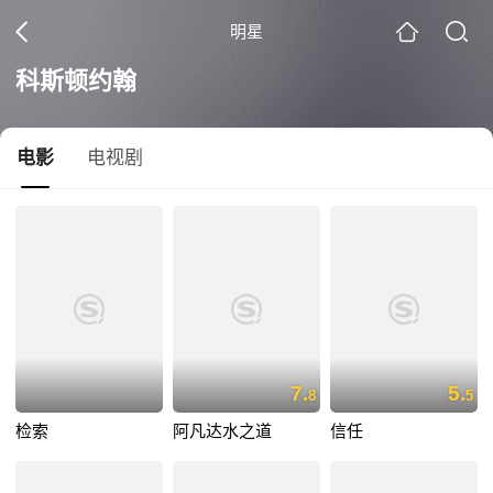
明星
科斯顿约翰
电影
电视剧
7.
5.
8
5
检索
阿凡达水之道
信任