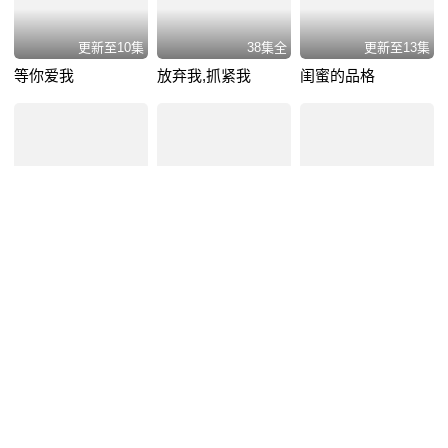
更新至10集
38集全
更新至13集
等你爱我
放弃我,抓紧我
闺蜜的品格
13集全
12集全
28集全
闪婚甜爱
boss你人设崩了
美女主播
VIP
VIP
VIP