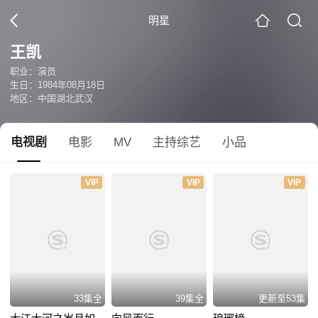
明星
王凯
职业：演员
生日：1984年08月18日
地区：中国湖北武汉
电视剧
电影
MV
主持综艺
小品
VIP
VIP
VIP
33集全
39集全
更新至53集