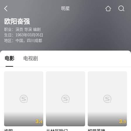
明星
欧阳奋强
职业：演员 导演 编剧
生日：1963年03月05日
地区：中国，四川成都
电影
电视剧
3.
3.
4
9