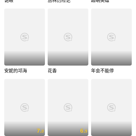
诡眼
丛林历险记
超萌英雄
安妮的邛海
花香
年会不能停
7.
6.
0
9