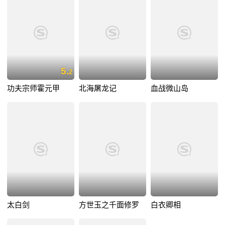
5.
2
功夫宗师霍元甲
北海屠龙记
血战微山岛
太白剑
方世玉之千面修罗
白衣卿相