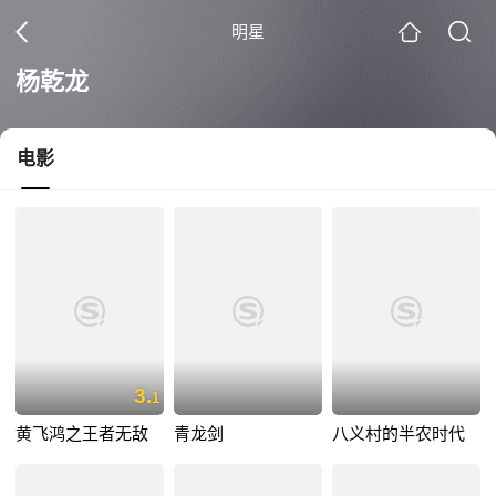
明星
杨乾龙
电影
3.
1
黄飞鸿之王者无敌
青龙剑
八义村的半农时代