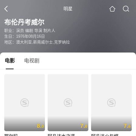
明星
布伦丹考威尔
职业：演员 编剧 导演 制片人
生日：1976年08月16日
地区：澳大利亚,新南威尔士,克罗纳拉
电影
电视剧
8.
7.
7.
0
8
6