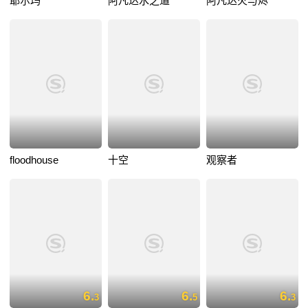
耶尔玛
阿凡达水之道
阿凡达火与烬
floodhouse
十空
观察者
6.
6.
6.
3
5
3