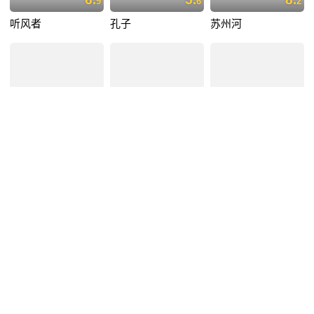
9
6
2
听风者
孔子
苏州河
7.
7.
6.
7
0
7
如果·爱
小娇妻
烟雨红颜