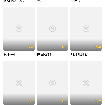
涉过愤怒的海
风声
侍神令
7.
5.
6.
2
2
8
第十一回
世间有她
明月几时有
8.
6.
6.
1
9
2