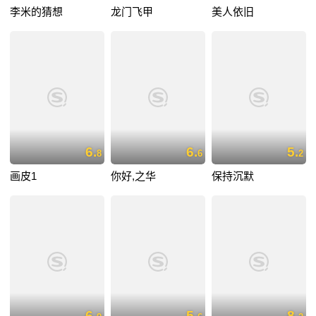
李米的猜想
龙门飞甲
美人依旧
6.
6.
5.
8
6
2
画皮1
你好,之华
保持沉默
6.
5.
8.