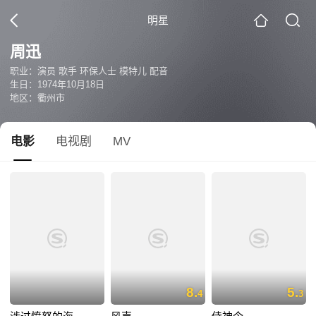
明星
周迅
职业：演员 歌手 环保人士 模特儿 配音
生日：1974年10月18日
地区：衢州市
电影
电视剧
MV
8.
5.
4
3