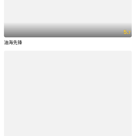
5.
7
油海先锋