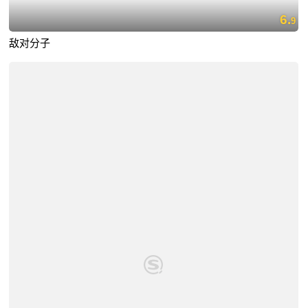
6.
9
敌对分子