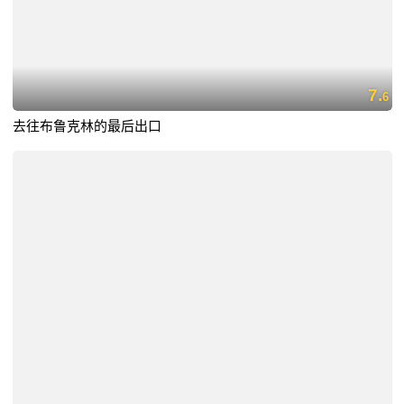
7.
6
去往布鲁克林的最后出口