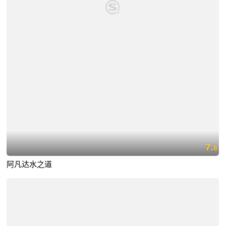
7.
8
阿凡达水之道