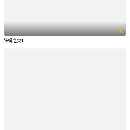
6.
7
狂蟒之灾1