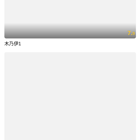
7.
9
木乃伊1