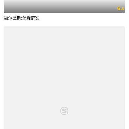
6.
8
福尔摩斯:丝缠奇案