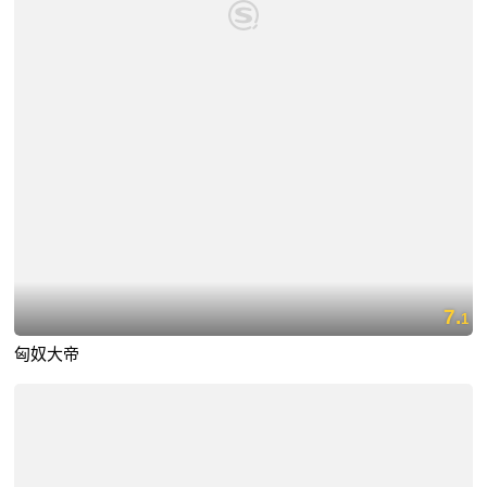
7.
1
匈奴大帝