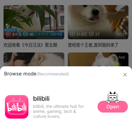
App
App
3.4万
40
00:56
31.8万
27
00:17
欢迎收看《今日汪法》第五期
曾经是个王者,直到我妈来了
App
App
Browse mode
(Recommended)
5.2万
4
00:13
4.5万
6
00:15
妈咪说我是猪
当你凌晨3点起来上厕所…
bilibili
信息网络传播视听节目许可证：0910417
Open
bilibili, the ultimate hub for
网络文化经营许可证 沪网文【2019】3804-274号
anime, gaming, tech &
culture lovers.
广播电视节目制作经营许可证：（沪）字第01248号