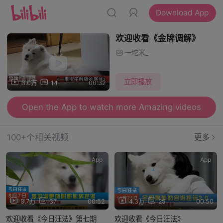
Download App
欢迎收看《金牌调解》
一坨米_
立即播放
3.0万
14
00:32
Open the App to watch more Amazing videos
100+个相关视频
更多
App
App
3.7万
37
00:52
4.3万
25
00:50
欢迎收看《今日汪法》第七期
欢迎收看《今日汪法》