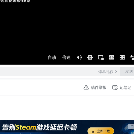
自动
倍速
发送
弹幕礼仪
稿件举报
记笔记