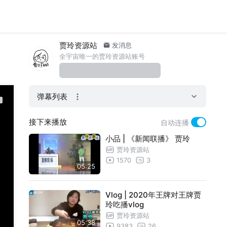
贾玲资源站
发消息
全宇宙唯一的贾玲资源站账号
弹幕列表
接下来播放
自动连播
小品 | 《新闻联播》 贾玲
贾玲资源站
1570
3
05:25
Vlog | 2020年王牌对王牌贾
玲吃播vlog
贾玲资源站
05:38
9383
26