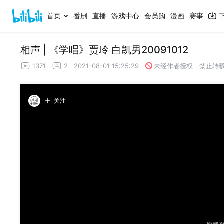
首页
番剧
直播
游戏中心
会员购
漫画
赛事
相声 | 《学唱》贾玲 白凯男20091012
1371
2
2021-08-01 15:25:29
未经作者授权，禁止转
关注