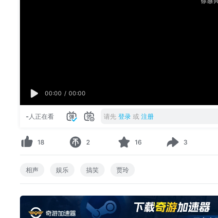
00:00
/
00:00
-
人正在看
请先
登录
或
注册
18
2
16
3
相声
娱乐
搞笑
贾玲