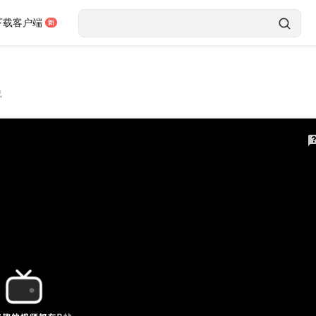
下载客户端
载