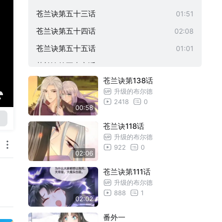
苍兰诀第五十三话
01:51
苍兰诀第五十四话
02:08
苍兰诀第五十五话
01:01
苍兰诀第五十六话
01:55
苍兰诀第138话
苍兰诀第五十七话
02:38
升级的布尔德
苍兰诀第五十八话
01:12
2418
0
00:58
苍兰诀第五十九话
02:12
苍兰诀118话
苍兰诀第六十话
01:31
升级的布尔德
922
0
苍兰诀第六十一话
01:20
02:06
苍兰诀第六十二话
01:40
苍兰诀第111话
升级的布尔德
苍兰诀第六十三话
02:20
888
1
02:02
苍兰诀第六十四话
01:56
番外一
苍兰诀第六十五话
03:02