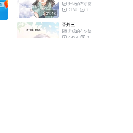
升级的布尔德
2130
1
苍兰诀第六十六话
01:30
01:48
苍兰诀第六十七话
01:40
番外三
苍兰诀第六十八话
升级的布尔德
01:55
4929
0
03:28
苍兰诀第六十九话
01:38
苍兰诀第70话
番外四
01:46
升级的布尔德
苍兰诀第71话
01:13
3043
0
03:05
苍兰诀第72话
01:30
苍兰诀第126话
苍兰诀第73话
01:19
升级的布尔德
974
0
苍兰诀第74话
01:59
01:19
苍兰诀第75话
01:59
苍兰诀第133话
升级的布尔德
苍兰诀第76话
02:14
954
0
01:17
苍兰诀第77话
01:35