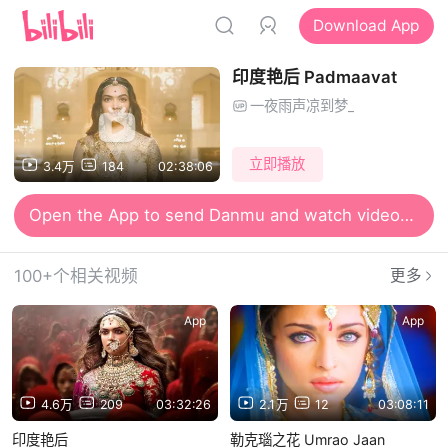
Download App
印度艳后 Padmaavat
一夜雨声凉到梦_
立即播放
3.4万
184
02:38:06
Open the App to send Danmu and watch videos together
100+个相关视频
更多
App
App
4.6万
209
03:32:26
2.1万
12
03:08:11
印度艳后
勒克瑙之花 Umrao Jaan