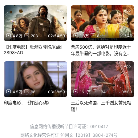
App
App
4.8万
203
02:54:50
1.8万
8
13:46
【印度电影】毗湿奴降临/Kalki
票房500亿，这绝对是印度近十
2898-AD
年最牛逼的一部电影，没有之
一！
App
App
4.5万
98
03:38:59
16.1万
134
08:09
印度电影：《怦然心动》
王后以死殉国，三千烈女誓死相
随！
信息网络传播视听节目许可证：0910417
网络文化经营许可证 沪网文【2019】3804-274号