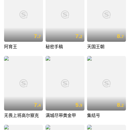
7.
7.
8.
7
2
7
阿育王
秘密手稿
天国王朝
7.
5.
8.
4
9
2
无畏上将高尔察克
满城尽带黄金甲
集结号