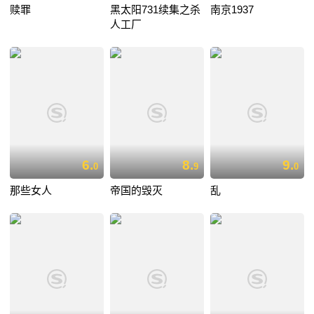
赎罪
黑太阳731续集之杀
南京1937
人工厂
6.
8.
9.
0
9
0
那些女人
帝国的毁灭
乱