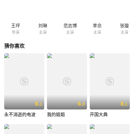
山计将大壮放出返回部队。为筹措军粮，月芬在路上与从未谋面的丈夫擦
肩而过，不久，丈夫牺牲在前线，致成终身撼事。孟良崮战役打响后，兰
花带众姐妹义无反顾地上了前线……
王坪
刘琳
范志博
李念
张璇
导演
主演
主演
主演
主演
猜你喜欢
8.
6.
8.
1
9
1
永不消逝的电波
我的姐姐
开国大典