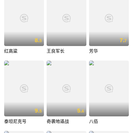
8.
7.
5
7
红高粱
王良军长
芳华
9.
5.
5
6
泰坦尼克号
奇袭地道战
八佰