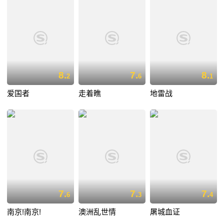
8.
7.
8.
2
6
1
爱国者
走着瞧
地雷战
7.
7.
7.
6
3
4
南京!南京!
澳洲乱世情
屠城血证