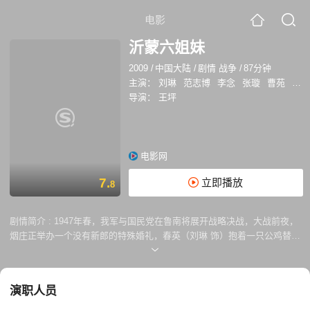
电影
沂蒙六姐妹
2009
/
中国大陆
/
剧情 战争
/
87分钟
主演：
刘琳
范志博
李念
张璇
曹苑
王莎
导演：
王坪
电影网
7.
立即播放
8
剧情简介 :
1947年春，我军与国民党在鲁南将展开战略决战，大战前夜，
烟庄正举办一个没有新郎的特殊婚礼，春英（刘琳 饰）抱着一只公鸡替当
兵的小叔子娶月芬（李念 饰）进了门。男人们大都上了前线，妇救会长兰
花（范志博 饰）带妇孺老幼准备艰巨的支前仼务，他们不分日夜地摊煎
饼、筹马草、做军鞋，拆了门板做单架。秀秀的哥哥大壮（李晨 饰）是六
演职人员
纵的战士，其父怕独子战死疆场，谎称老伴病重骗回儿子，将其锁在地窖
中。黑燕（曹苑 饰）召集秀秀（张璇 饰）、小鹤（王莎莎 饰）用调虎离