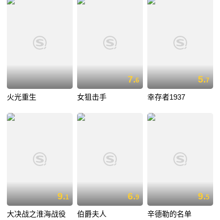
7.
5.
6
7
火光重生
女狙击手
幸存者1937
9.
6.
9.
1
9
5
大决战之淮海战役
伯爵夫人
辛德勒的名单