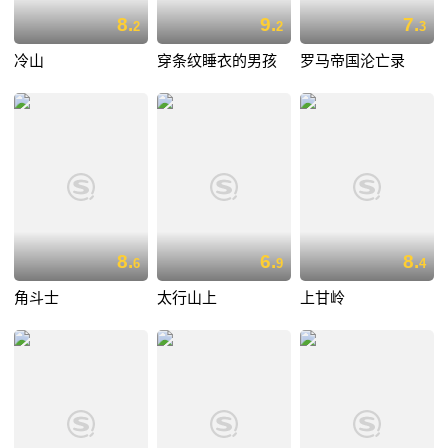
8.
9.
7.
2
2
3
冷山
穿条纹睡衣的男孩
罗马帝国沦亡录
8.
6.
8.
6
9
4
角斗士
太行山上
上甘岭