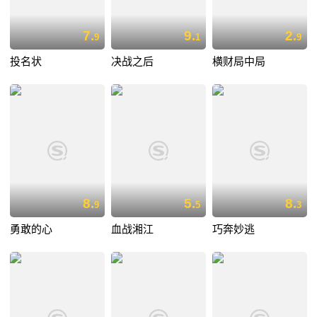
7.
9.
2.
9
1
9
投名状
决战之后
横财局中局
8.
5.
8.
9
5
3
勇敢的心
血战湘江
巧奔妙逃