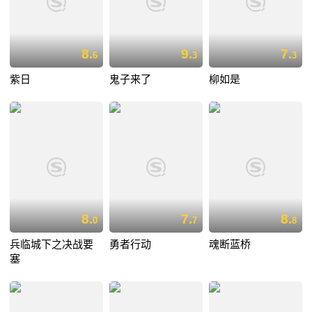
8.
9.
7.
6
3
3
紫日
鬼子来了
柳如是
8.
7.
8.
0
7
8
兵临城下之决战要
勇者行动
魂断蓝桥
塞