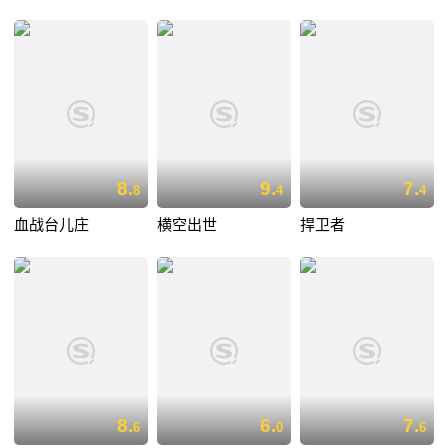
8.
9.
7.
8
4
4
血战台儿庄
横空出世
捍卫者
8.
6.
7.
6
0
6