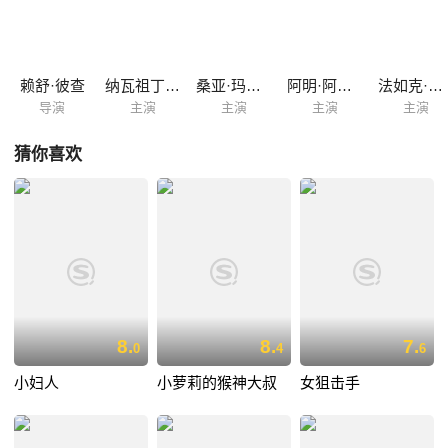
找到了这个名叫米洛尼（桑亚·玛荷塔 Sanya Malhotra 饰）的女人，他恳
请米洛尼和自己演一出戏。
赖舒·彼查
纳瓦祖丁·席迪圭
桑亚·玛荷塔
阿明·阿卜杜勒·奎德
法如克·贾法尔
导演
主演
主演
主演
主演
猜你喜欢
8.
8.
7.
0
4
6
小妇人
小萝莉的猴神大叔
女狙击手