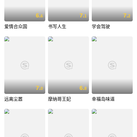
6.
7.
7.
6
1
2
爱情合众国
书写人生
学会驾驶
7.
6.
0
8
远离尘嚣
摩纳哥王妃
幸福岛味道