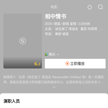
电影
相中情书
2019
/
德国
/
剧情 爱情
/
110分钟
主演：
纳瓦祖丁·席迪圭
桑亚·玛荷塔
阿明·
导演：
赖舒·彼查
腾讯
6.
立即播放
3
剧情简介 :
拉菲（纳瓦祖丁·席迪圭 Nawazuddin Siddiqui 饰）是一名摄影
师，靠着在旅游景点帮游客们拍照维持生计。拉菲和祖母之间的关系十分
的要好，年迈的祖母希望能在死前看到拉菲成家立业，为了安慰祖母，拉
菲撒了一个善意的谎言，他找了一张自己所拍的游客的照片给祖母看，谎
称照片上的女子是自己的未婚妻。 让拉菲没有想到的是，看了照片兴奋不
演职人员
已的祖母竟然提出要登门拜访，亲眼见一见自己未来的孙媳妇，为了圆
谎，拉菲的当务之急就是找到照片中的女子。功夫不负有心人，拉菲总算