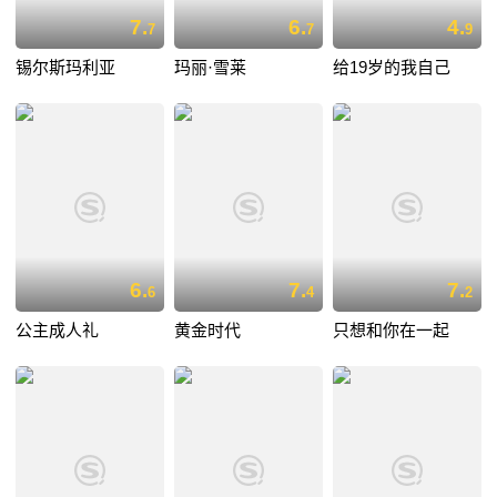
7.
6.
4.
7
7
9
锡尔斯玛利亚
玛丽·雪莱
给19岁的我自己
6.
7.
7.
6
4
2
公主成人礼
黄金时代
只想和你在一起