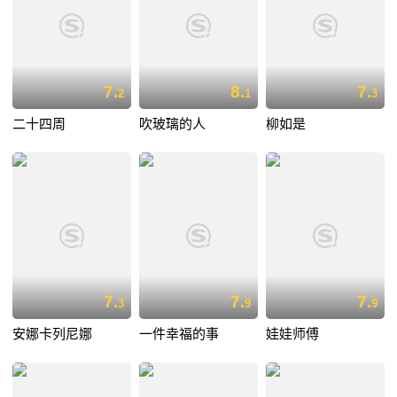
7.
8.
7.
2
1
3
二十四周
吹玻璃的人
柳如是
7.
7.
7.
3
9
9
安娜卡列尼娜
一件幸福的事
娃娃师傅