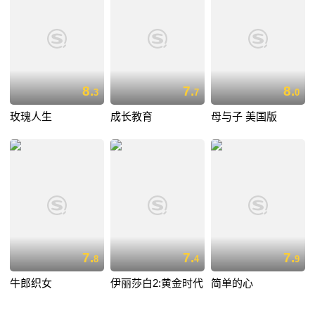
8.
7.
8.
3
7
0
玫瑰人生
成长教育
母与子 美国版
7.
7.
7.
8
4
9
牛郎织女
伊丽莎白2:黄金时代
简单的心