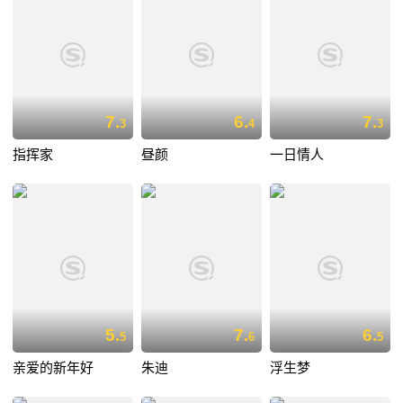
7.
6.
7.
3
4
3
指挥家
昼颜
一日情人
5.
7.
6.
5
6
5
亲爱的新年好
朱迪
浮生梦