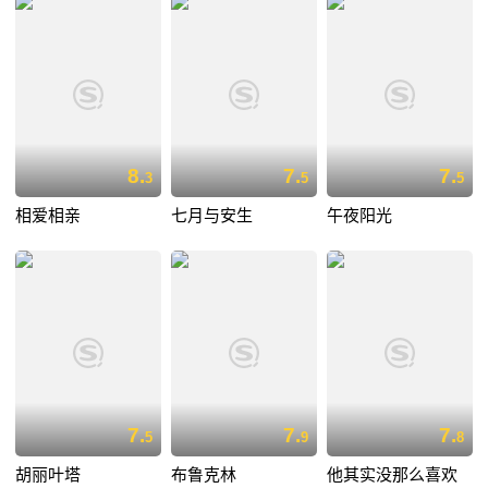
8.
7.
7.
3
5
5
相爱相亲
七月与安生
午夜阳光
7.
7.
7.
5
9
8
胡丽叶塔
布鲁克林
他其实没那么喜欢