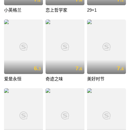
2
6
1
小英格兰
恋上哲学家
29+1
6.
7.
7.
3
6
6
爱是永恒
奇迹之味
美好时节