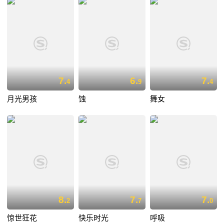
7.
6.
7.
4
9
4
月光男孩
蚀
舞女
8.
7.
7.
2
7
0
惊世狂花
快乐时光
呼吸