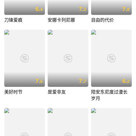
6.
7.
7.
4
3
8
刀锋爱痕
安娜卡列尼娜
自由的代价
7.
7.
6.
6
7
2
美好时节
是爱非友
陪安东尼度过漫长
岁月