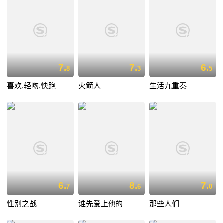
7.
7.
6.
8
3
5
喜欢,轻吻,快跑
火箭人
生活九重奏
6.
8.
7.
7
6
0
性别之战
谁先爱上他的
那些人们