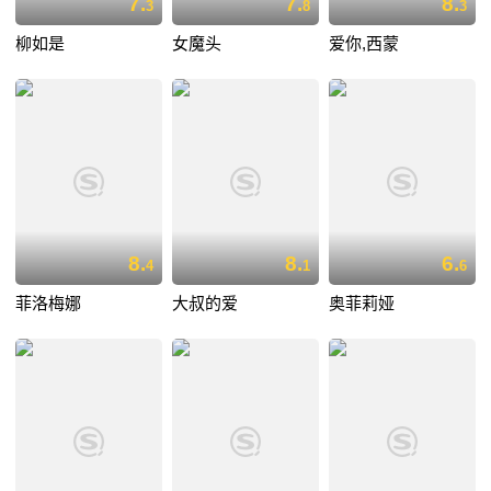
7.
7.
8.
3
8
3
柳如是
女魔头
爱你,西蒙
8.
8.
6.
4
1
6
菲洛梅娜
大叔的爱
奥菲莉娅