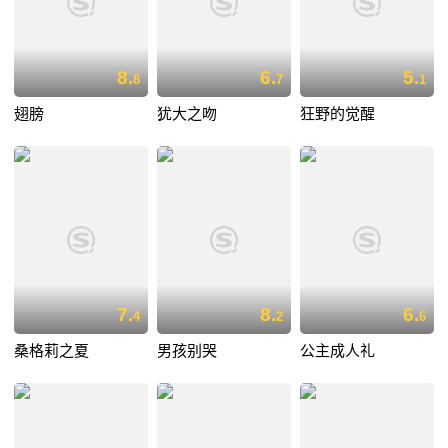
8.
6.
5.
8
7
1
翅膀
犹大之吻
狂野的觉醒
7.
8.
6.
4
2
6
桑格莉之夏
男孩别哭
公主成人礼