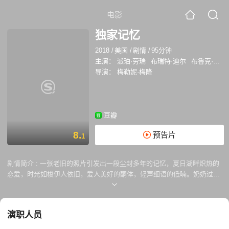
电影
独家记忆
2018
/
美国
/
剧情
/
95分钟
主演：
派珀·劳瑞
布瑞特·迪尔
布鲁克·亚当斯
导演：
梅勒妮·梅隆
豆瓣
8.
预告片
1
剧情简介 :
一张老旧的照片引发出一段尘封多年的记忆，夏日湖畔炽热的
恋爱，时光如梭伊人依旧，爱人美好的酮体，轻声细语的低喃。奶奶过去
的秘密和孙女未来的秘密相遇，知道真相后愤怒的母亲，祖孙三代人跨越
时空一起解读那段尘封多年的爱与遗憾，奶奶也用自己的故事鼓励孙女勇
敢面对自己的爱情和性取向。
演职人员