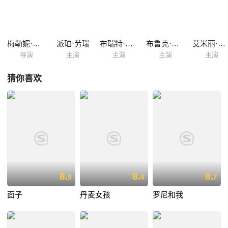
梅勒妮·梅隆
派珀·劳瑞
布瑞特·迪尔
布鲁克·亚当斯
艾米丽·芭尔多尼
导演
主演
主演
主演
主演
猜你喜欢
8.
8.
8.
9
4
7
面子
丹麦女孩
罗尼和我