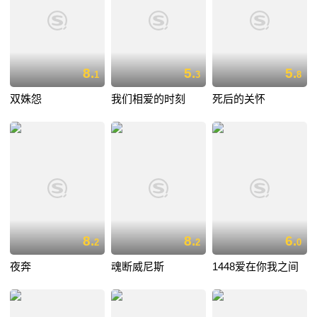
8.
5.
5.
1
3
8
双姝怨
我们相爱的时刻
死后的关怀
8.
8.
6.
2
2
0
夜奔
魂断威尼斯
1448爱在你我之间