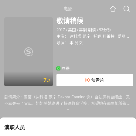
电影
敬请稍候
2017
/
美国
/
喜剧 剧情
/
93分钟
主演：
达科塔·范宁
托妮·科莱特
爱丽丝·伊芙
导演：
本·列文
豆瓣
7.
预告片
2
剧情简介 :
温蒂（达科塔·范宁 Dakota Fanning 饰）自幼患有自闭症，又
不幸失去了父母，姐姐将她送进了特殊教育学校，希望她在那里能够锻炼
出在这个社会独立生存的基本能力。实际上，不善与人交流的温蒂拥有异
常丰富的精神世界以及出色的文笔，校长斯科蒂（托妮·科莱特 Toni
Collette 饰）意外的发现温蒂竟然创作出了一个非常出色的剧本。 温蒂是
演职人员
《星际争霸战》的头号粉丝，一次偶然中，她得知派拉蒙电影公司正在公
开征集剧本，于是她决定将自己的剧本送往好莱坞。就这样，从来没有独