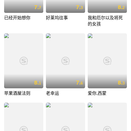
7.
7.
8.
7
3
2
已经开始想你
好莱坞往事
我和厄尔以及将死
的女孩
8.
7.
8.
1
6
3
苹果酒屋法则
老幸运
爱你,西蒙