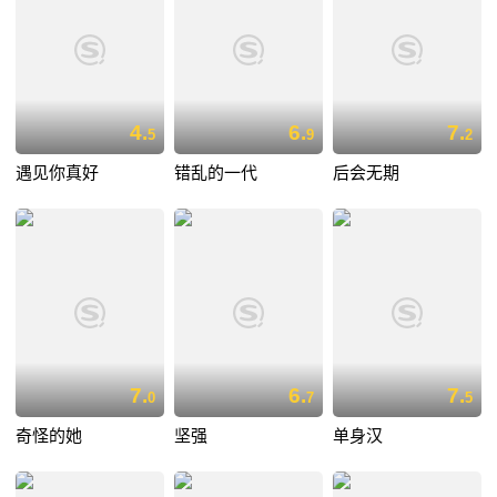
4.
6.
7.
5
9
2
遇见你真好
错乱的一代
后会无期
7.
6.
7.
0
7
5
奇怪的她
坚强
单身汉