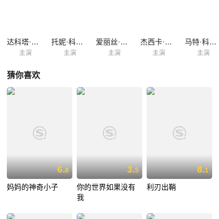
自出过远门的温蒂踏上了前往好莱坞的旅途，一路上等待着她的是无穷无
尽的麻烦。
达科塔·范宁
托妮·科莱特
爱丽丝·伊芙
杰西卡·罗德
马特·科博伊
主演
主演
主演
主演
主演
猜你喜欢
6.
3.
8.
8
5
1
妈妈的神奇小子
你的世界如果没有
利刃出鞘
我