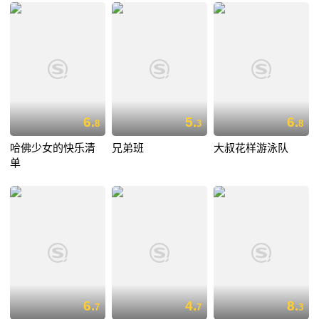
6.
5.
6.
8
3
8
哈佛少女的快乐清
兄弟班
大叔花样游泳队
单
6.
4.
8.
7
7
3