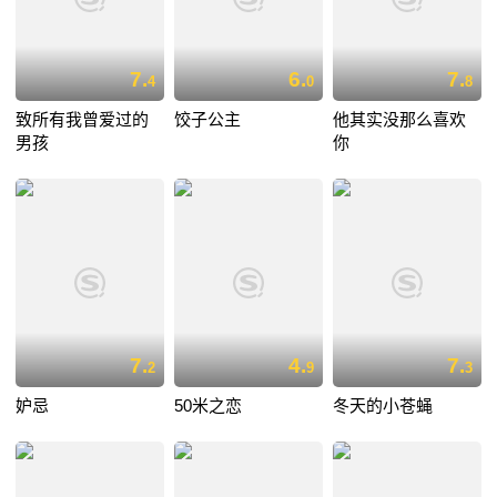
7.
6.
7.
4
0
8
致所有我曾爱过的
饺子公主
他其实没那么喜欢
男孩
你
7.
4.
7.
2
9
3
妒忌
50米之恋
冬天的小苍蝇