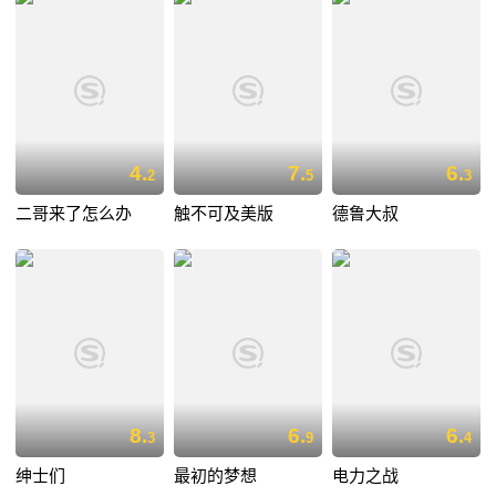
4.
7.
6.
2
5
3
二哥来了怎么办
触不可及美版
德鲁大叔
8.
6.
6.
3
9
4
绅士们
最初的梦想
电力之战