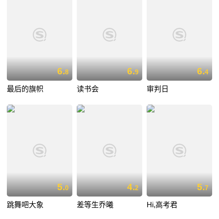
6.
6.
6.
8
9
4
最后的旗帜
读书会
审判日
5.
4.
5.
0
2
7
跳舞吧大象
差等生乔曦
Hi,高考君