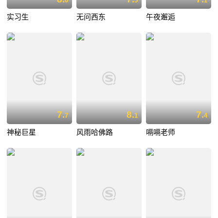
0
5
1
实习生
无问西东
午夜邂逅
7.
8.
7.
7
1
4
神秘巨星
风雨哈佛路
嗝嗝老师