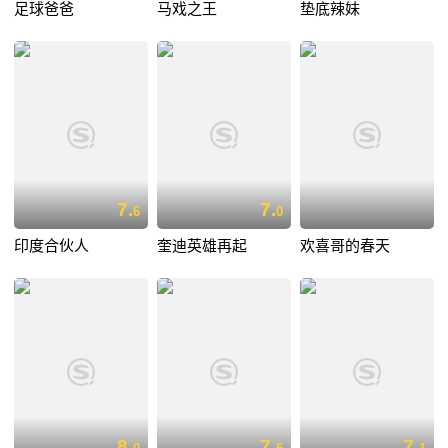
足球爸爸
马戏之王
垫底辣妹
7.
7.
6
0
印度合伙人
奎迪英雄再起
欢喜哥的春天
8.
7.
7.