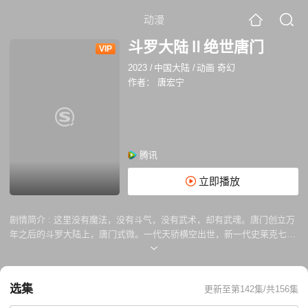
动漫
斗罗大陆Ⅱ绝世唐门
VIP
2023
/
中国大陆
/
动画 奇幻
作者：
唐宏宁
腾讯
立即播放
剧情简介 :
这里没有魔法，没有斗气，没有武术，却有武魂。唐门创立万
年之后的斗罗大陆上，唐门式微。一代天骄横空出世，新一代史莱克七怪
能否重振唐门，谱写一曲绝世唐门之歌？ 百万年魂兽，手握日月摘星辰的
死灵圣法神，导致唐门衰落的全新魂导器体系。一切的神奇都将一一展
现。 唐门暗器能否重振雄风，唐门能否重现辉煌？
选集
更新至第142集/共156集